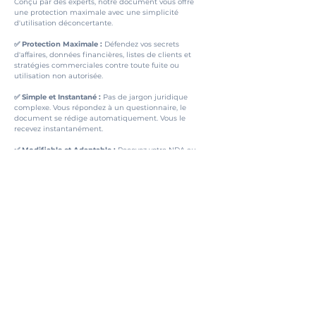
Conçu par des experts, notre document vous offre 
une protection maximale avec une simplicité 
d'utilisation déconcertante.
✅ Protection Maximale :
 Défendez vos secrets 
d'affaires, données financières, listes de clients et 
stratégies commerciales contre toute fuite ou 
utilisation non autorisée.
✅ Simple et Instantané :
 Pas de jargon juridique 
complexe. Vous répondez à un questionnaire, le 
document se rédige automatiquement. Vous le 
recevez instantanément.
✅ Modifiable et Adaptable :
 Recevez votre NDA au 
format Word. Vous pouvez facilement le modifier pour 
l'adapter précisément à chaque nouvelle situation.
Lire plus
Télécharger
Mon Petit Juriste
.be
Conditions générales (CGV)