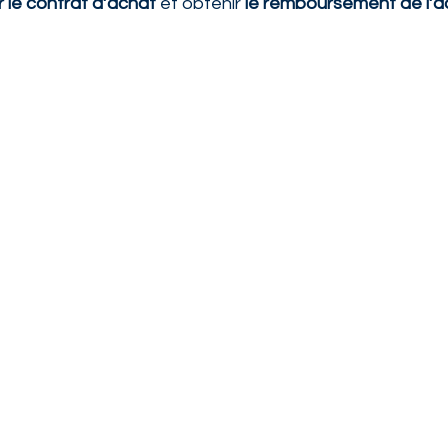
er le contrat d’achat
 et obtenir 
le remboursement de l’
e modèle juridique
igueur
médiat