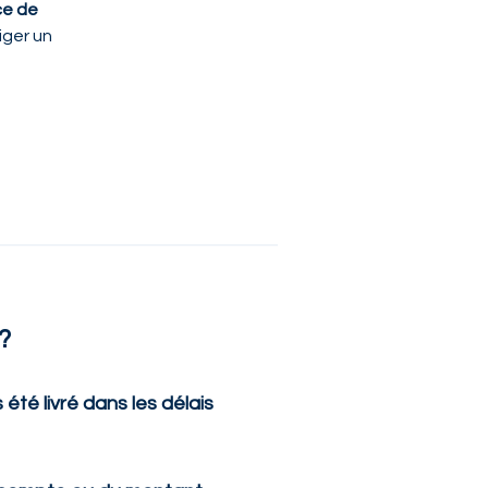
e de 
iger un 
?
 été livré dans les délais 