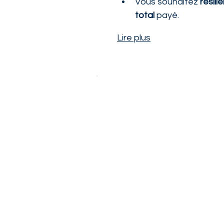
Vous souhaitez 
résili
total
 payé.
Lire plus
Téléchargez votr
Conforme à la législation en v
Format Word modifiable
Téléchargement gratuit et im