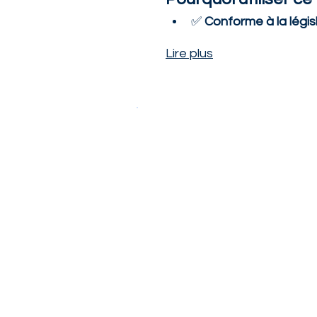
✅ 
Conforme à la légis
Lire plus
Téléchargez votr
Conforme à la législation en v
Format Word modifiable
Téléchargement gratuit et im