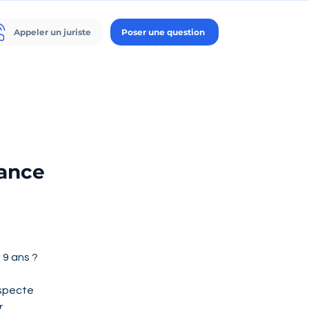
Appeler un juriste
Poser une question
éance
9 ans ? 
especte 
 