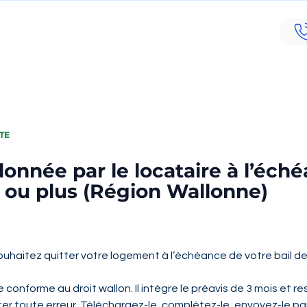
TE
onnée par le locataire à l’éch
s ou plus (Région Wallonne)
ouhaitez quitter votre logement à l’échéance de votre bail de 
e conforme au droit wallon. Il intègre le préavis de 3 mois et r
ter toute erreur. Téléchargez-le, complétez-le, envoyez-le par