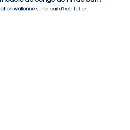
lation wallonne
 sur le bail d’habitation
e modèle juridique
igueur
médiat