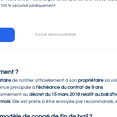
100 % sécurisé juridiquement.
Format Word (modifiable)
ument ?
ataire
 de notifier officiellement à son 
propriétaire
 sa vo
dence principale à 
l’échéance du contrat de 9 ans
.
nformément au 
décret du 15 mars 2018 relatif au bail d’h
 mois
. Elle est prête à être envoyée par recommandé, en
 modèle de congé de fin de bail ?